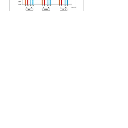
WOX®を 125ml 飲用すると、５～
10秒後には血流がアップし、
SpO2値が２％ほど上昇します。