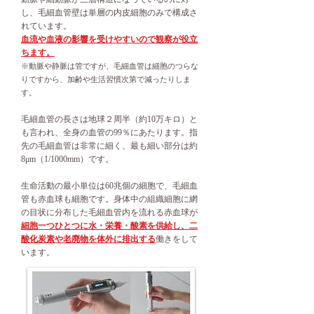
し、毛細血管壁は単層の内皮細胞のみで構成さ
れています。
血流や血液の影響を受けやすいので観察が役立
ちます。
※動脈や静脈は管ですが、毛細血管は細胞のつらな
りですから、加齢や生活習慣次第で減ったりしま
す。
​毛細血管の長さは地球２周半（約10万キロ）と
も言われ、全身の血管の99％にあたります。指
先の毛細血管は非常に細く、最も細い部分は約
8μm（1/1000mm）です。
生命活動の最小単位は60兆個の細胞で、毛細血
管も赤血球も細胞です。身体中の組織細胞に網
の目状に分布した毛細血管内を流れる赤血球が
細胞一つひとつに水・栄養・酸素を供給し、二
酸化炭素や老廃物を体外に排出する
働きをして
います。